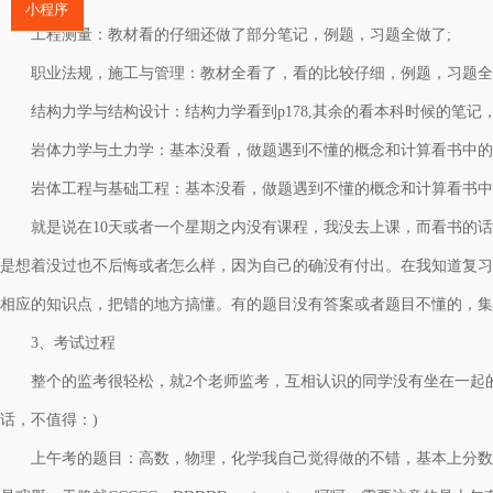
小程序
工程测量：教材看的仔细还做了部分笔记，例题，习题全做了
;
职业法规，施工与管理：教材全看了，看的比较仔细，例题，习题全
结构力学与结构设计：结构力学看到
p178,其余的看本科时候的笔
岩体力学与土力学：基本没看，做题遇到不懂的概念和计算看书中的
岩体工程与基础工程：基本没看，做题遇到不懂的概念和计算看书中
就是说在
10天或者一个星期之内没有课程，我没去上课，而看书的
是想着没过也不后悔或者怎么样，因为自己的确没有付出。在我知道复习
相应的知识点，把错的地方搞懂。有的题目没有答案或者题目不懂的，集
3、考试过程
整个的监考很轻松，就
2个老师监考，互相认识的同学没有坐在一起
话，不值得：)
上午考的题目：高数，物理，化学我自己觉得做的不错，基本上分数可