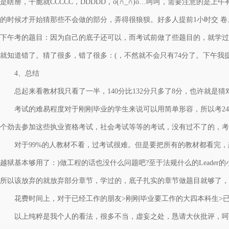
是瞎掰，干脆就
CCCCC，DDDDD，o(∩_∩)o…呵呵，需要注意的
的时候才开始猜那些不会做的部分，弄得很狼狈。好多人提前1小时交 卷
下午考的题目：因为自己的底子还可以，而考试前做了些题目的，就学过
就知道错了。猜了很多，错了很多：(，不然就不会只有74分了。下午我提
4、总结
总起来看教材我只看了一半，
140分比132分只多了8分，也许就是
考试的难易程度对于刚刚毕业的学生来说可以用简单形容，所以考
2
个劲去参加这些执业资格考试，社会考试等等的考试，没有过不了的，考
对于
99%的人教材不看，过考试很难。但是要把所有的教材都看完
越狱基本够用了：)做工程的话也没什么问题吧?至于法规什么的Leade
所以该放弃的就放弃部分章节，学过的，底子扎实的章节做题目就够了，
花费时间上，对于已经工作的朋友
>刚刚毕业要工作的大四本科生>
以上纯粹是我个人的看法，很多不当，虚妄之处，恳请大伙批评，呵