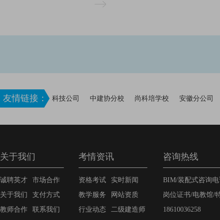
师考试成绩合格人员公示信息，希望
助，请大家持续关注一级结构工程师
友情链接：
科技公司
中建协分校
尚科培学校
安徽分公司
关于我们
考情资讯
咨询热线
诚聘英才
市场合作
资格考试
实时新闻
BIM/装配式咨询电话
关于我们
支付方式
教学服务
网站资质
岗位证书/电教馆
教师合作
联系我们
行业动态
二级建造师
18610036258