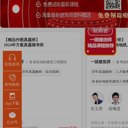
【精品作图真题班】
【线上VIP模考班】
2024年方案真题模考班
2023年方案、场地
一级建筑师
一级建筑师
｜
各省份地标建筑三维图纸
｜
备考指
在线咨询
习题训练
历年真题解析
应试指南
历年真题解析
人才服
各省份地标性建筑三维
咨询热线
App下载
谢雨宏
肖玉庚
路曦遥
公众号
1V1在线答疑
适用人群：不熟悉出题
小书童24小时在线伴学
基础掌握不扎实的备考