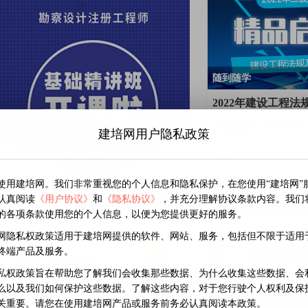
随到随学
2022年建设工程
￥600.00
￥860.00
建培网用户隐私政策
房超
使用建培网。我们非常重视您的个人信息和隐私保护，在您使用“建培网”
认真阅读
《用户协议》
和
《隐私协议》
，并充分理解协议条款内容。我们
的各项条款使用您的个人信息，以便为您提供更好的服务。
网隐私权政策适用于建培网提供的软件、网站、服务，包括但不限于适用
终端产品及服务。
私权政策旨在帮助您了解我们会收集那些数据、为什么收集这些数据、会
么以及我们如何保护这些数据。了解这些内容，对于您行驶个人权利及保
随到随学
关重要。请您在使用建培网产品或服务前务必认真阅读本政策。