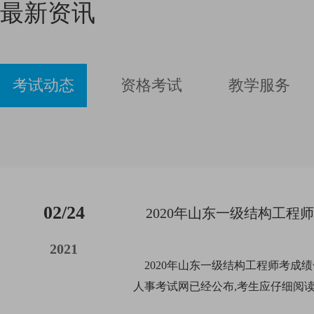
下的受力性能理论和数值
最新资讯
明扼要。自编《供配电专
研究工作，有多年的辅导
业考试真题集》、《供配
经验，是现阶段比较杰出
电专业考试习题集》。
的新星老师，结合历年的
考试方向总结出自己一套
考试动态
资格考试
教学服务
教学计划，深受学员好
评。
02/24
2021
2020年山东一级结构工程师考成绩
人事考试网已经公布,考生应仔细阅
漏自己，建培小编整理了2020年山