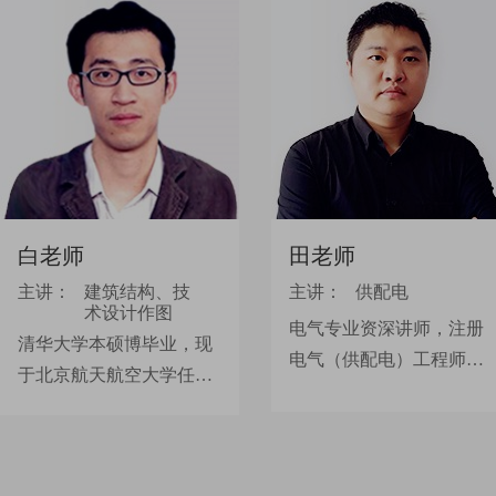
白老师
田老师
主讲：
建筑结构、技
主讲：
供配电
术设计作图
电气专业资深讲师，注册
清华大学本硕博毕业，现
电气（供配电）工程师。
于北京航天航空大学任
理论功底深厚，熟悉掌握
教，国家一级注册结构工
考试体系核心框架，善于
程师，一直从事各种不同
从错综复杂的知识中进行
类型空间钢结构体系火灾
提炼，讲解清晰明确、简