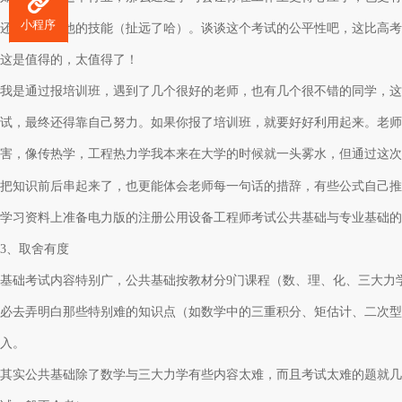
小程序
还会学习其他的技能（扯远了哈）。谈谈这个考试的公平性吧，这比高考
这是值得的，太值得了！
我是通过报培训班，遇到了几个很好的老师，也有几个很不错的同学，这
试，最终还得靠自己努力。如果你报了培训班，就要好好利用起来。老师
害，像传热学，工程热力学我本来在大学的时候就一头雾水，但通过这次
把知识前后串起来了，也更能体会老师每一句话的措辞，有些公式自己推
学习资料上准备电力版的注册公用设备工程师考试公共基础与专业基础的
3、取舍有度
基础考试内容特别广，公共基础按教材分
9门课程（数、理、化、三大力
必去弄明白那些特别难的知识点（如数学中的三重积分、矩估计、二次型
入。
其实公共基础除了数学与三大力学有些内容太难，而且考试太难的题就几