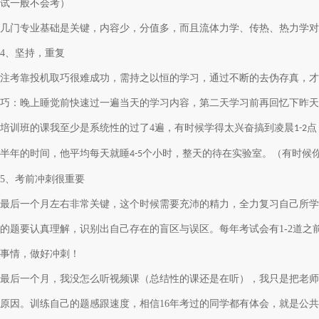
试一般不会考）
几门专业基础是关键，内容少，分值多，而且流体力学、传热、热力学对
4、坚持，重复
注考靠投机取巧很难成功，需持之以恒的学习，通过不断的去伪存真，才
巧：晚上睡觉前快速过一遍当天的学习内容，第二天学习前再回忆下昨天
培训班的课我至少是系统性的过了
4
遍，有时候学得太兴奋搞到凌晨
点
1-2
半年的时间，他平均每天就睡
个小时，整天的待在实验室。（有时候
4-5
5、考前冲刺很重要
最后一个月左右非常关键，这个时候需要充沛的精力，全力复习自己所学
的题要认真理解，识别出自己存在的盲区与误区。每年考试会有
1-2道
事情，做好冲刺！
最后一个月，我没怎么听视频课（总结性的课还是在听），我只是把老师
原因。训练自己的题感跟速度，相信
16
年考过的同学都有体会，就是公共