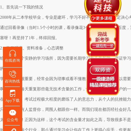
1、首先说一下我的情况
2008年从二本学校毕业，专业是建环，学习不好不坏。15年4月下定
通过回看录像（当时1.5个小时的课，看录像花3个多小时），通过百度，
塞呀！再坚持了1年，终得回报。
2、学习环境、资料准备，心态调整
给自己找一个安静的学习场所，因为需要长期学习而不受影响，保证学习
在线咨询
的时间。
学习心态也很重要，经常会因为琐事或看不懂教材而影响心情，所以需要
咨询热线
啊。我想说每天重复那些毫无技术含量的工作，忙得晕头转向，客户的一
在浪费人生。考试过程极大程度的磨练了人的意志力，从个人的抗挫能力
App下载
只管学习，有人监督你，周围人都跟你一样。而我们现在都历经社会好几
公众号
太折磨人了！正因为这样，这个考试的含金量才如此之高，导致很多不是
如果是从事这个行业，那么通过学习会让你在工作上更得心应手，也更有