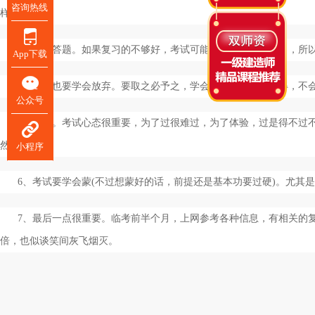
咨询热线
样
!
3、快速答题。如果复习的不够好，考试可能还会有答不完题目，所
App下载
4、答题也要学会放弃。要取之必予之，学会舍得，有舍才有得，不
公众号
5、心态。考试心态很重要，为了过很难过，为了体验，过是得不过
然最好。
小程序
6、考试要学会蒙
(
不过想蒙好的话，前提还是基本功要过硬
)
。尤其是
7、最后一点很重要。临考前半个月，上网参考各种信息，有相关的
倍，也似谈笑间灰飞烟灭。