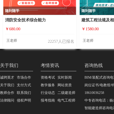
随到随学
随到随学
消防安全技术综合能力
建筑工程法规及
￥680.00
￥1580.00
王老师
王老师
22257人已报名
关于我们
考情资讯
咨询热线
诚聘英才
市场合作
资格考试
实时新闻
BIM/装配式咨询电话
关于我们
支付方式
教学服务
网站资质
岗位证书/电教馆
教师合作
联系我们
行业动态
二级建造师
18610036258
法律顾问
侵权声明
报考指南
电气工程师
中专咨询电话：杨老师1
智能建造师咨询电话：