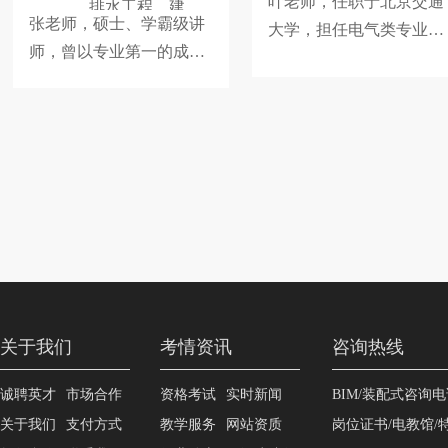
叶老师，任职于北京交通
排水工程、建
张老师，硕士、学霸级讲
筑给水排水工
大学，担任电气类专业基
程）
师，曾以专业第一的成绩
础课《电路》主讲教师18
就读于北京工业大学，现
年，参与在线开放课程
任职于中国建筑科学研究
《电路》被评为国家级在
院从事建筑给排水设计工
线精品课程，多年教学中
作。为更好的探索该科目
积累了丰富的授课经验，
考试规律，多次参加注册
融会贯通，紧抓考点，帮
给排水专业考试，并均以
助考生掌握应试技巧、规
高分通过，深谙注册考试
避扣分点。
真谛，能真正帮助学员吸
收重难点，曾亲带多名学
员通过考试！
关于我们
考情资讯
咨询热线
诚聘英才
市场合作
资格考试
实时新闻
BIM/装配式咨询电话
关于我们
支付方式
教学服务
网站资质
岗位证书/电教馆