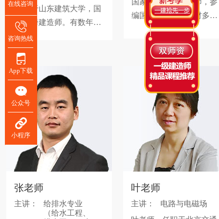
国家一级注册建造师，参
在线咨询
毕业于山东建筑大学，国
编国家建筑专业教材多
家注册建造师。有数年工
部，曾任某省基本建设科
程类相关工作经验，曾就
咨询热线
学实验研究院副总工，现
任于某大型央企、实际参
任某省高校讲师。市政、
与嘉绍大桥、杭州湾跨海
公路、建筑专业辅导的领
App下载
大桥的现场管理与施工，
军人物之一。
现从事工程类考试的辅导
公众号
教学工作，曾参与编写多
部建造师考试教辅。授课
风趣，讲义内容直观，整
小程序
个授课过程强调学习要思
考“是什么”、“ 为什么”、“
怎么考”。通过“反问”引导
张老师
学员动脑动手学习，深受
叶老师
学员好评。
主讲：
给排水专业
主讲：
电路与电磁场
（给水工程、